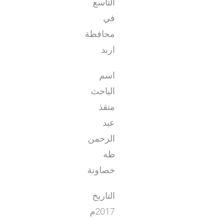
التاسع
في
محافظة
اربد
اسم
الباحث:
منقذ
عبد
الرحمن
طه
خصاونة
التاريخ:
2017م