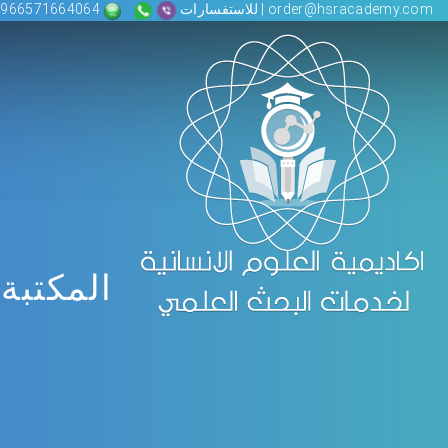
order@hsracademy.com | للاستفسارات
00966571664064
المكتبة 