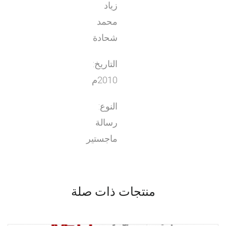
زياد
محمد
شحادة
التاريخ:
2010م
النوع:
رسالة
ماجستير
منتجات ذات صلة