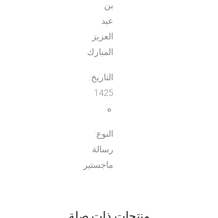
بن
عبد
العزيز
المبارك
التاريخ:
1425
ه
النوع:
رسالة
ماجستير
منتجات ذات صلة