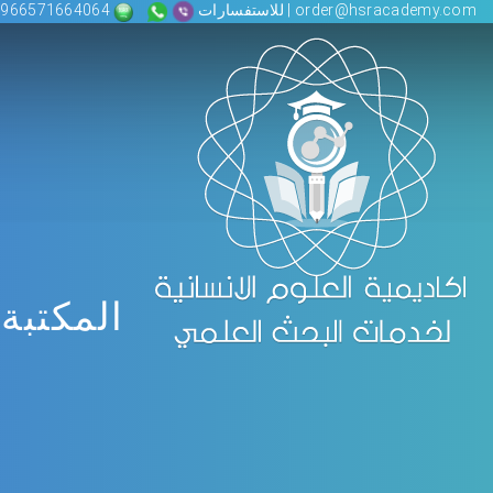
order@hsracademy.com | للاستفسارات
00966571664064
المكتبة 