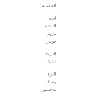
العاصمة
اسم
الباحثة:
مريم
قويدر
التاريخ:
2012
النوع:
رسالة
ماجستير