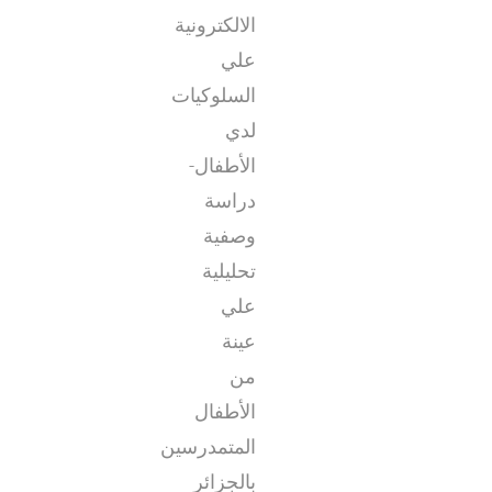
الالكترونية
علي
السلوكيات
لدي
الأطفال-
دراسة
وصفية
تحليلية
علي
عينة
من
الأطفال
المتمدرسين
بالجزائر