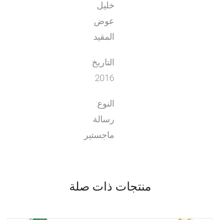
خليل
عوض
المقيد
التاريخ:
2016
النوع:
رسالة
ماجستير
منتجات ذات صلة