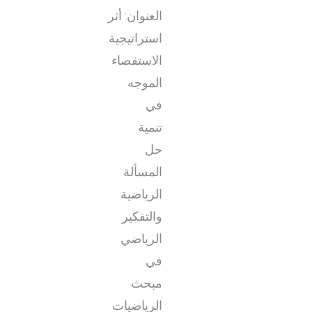
العنوان: أثر
استراتيجية
الاستقصاء
الموجه
في
تنمية
حل
المسألة
الرياضية
والتفكير
الرياضي
في
مبحث
الرياضيات