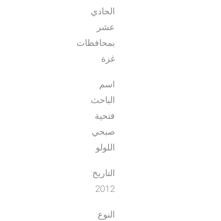
الحادي
عشر
بمحافظات
غزة
اسم
الباحث:
فتحية
صبحي
اللولو
التاريخ:
2012
النوع: