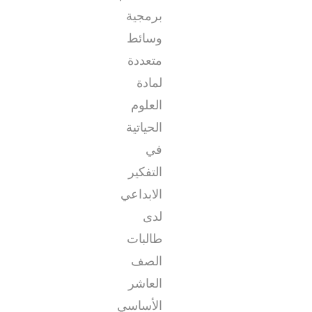
برمجية
وسائط
متعددة
لمادة
العلوم
الحياتية
في
التفكير
الابداعي
لدى
طالبات
الصف
العاشر
الأساسي