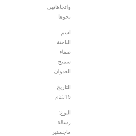
واتجاهاتهن
نحوها
اسم
الباحثة:
صفاء
سميح
العدوان
التاريخ:
2015م
النوع:
رسالة
ماجستير