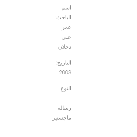
اسم
الباحث:
عمر
علي
دحلان
التاريخ:
2003
النوع
:
رسالة
ماجستير