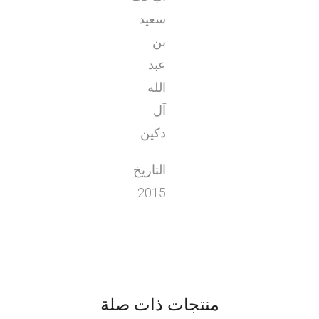
سعيد
بن
عبد
الله
آل
دكين
التاريخ:
2015
منتجات ذات صلة