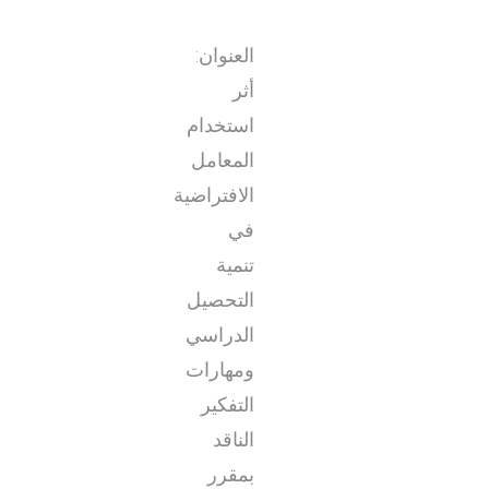
العنوان:
أثر
استخدام
المعامل
الافتراضية
في
تنمية
التحصيل
الدراسي
ومهارات
التفكير
الناقد
بمقرر