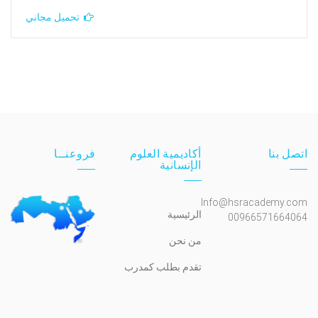
تحميل مجاني
اتصل بنا
أكاديمية العلوم
فروعنــا
الإنسانية
Info@hsracademy.com
الرئيسية
00966571664064
من نحن
تقدم بطلب كمدرب