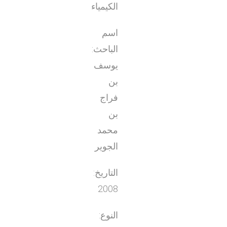
الكيمياء
اسم
الباحث:
يوسف
بن
فراج
بن
محمد
الجوير
التاريخ:
2008
النوع: