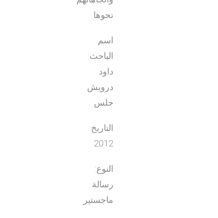
نحوها
اسم
الباحث:
داود
درويش
حلس
التاريخ:
2012
النوع:
رسالة
ماجستير