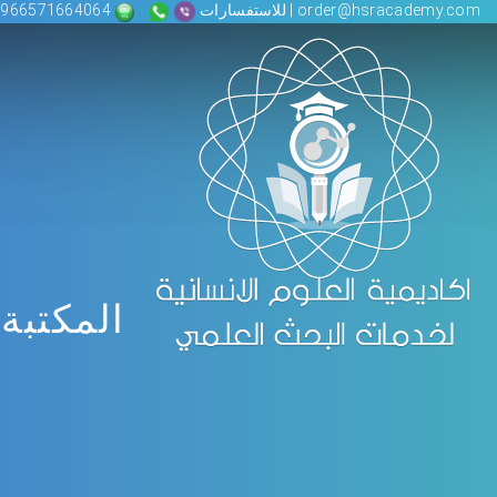
order@hsracademy.com | للاستفسارات
00966571664064
المكتبة 