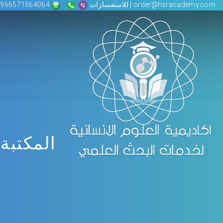
order@hsracademy.com | للاستفسارات
00966571664064
المكتبة 