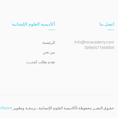
اتصل بنا
أكاديمية العلوم الإنسانية
Info@hsracademy.com
الرئيسية
00966571664064
من نحن
تقدم بطلب كمدرب
حقـوق النشـر محفوظة لأكاديمية العلوم الإنسانية، برمجـة وتطوير
oftware