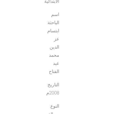
الابتدائية
اسم
الباحثة:
ابتسام
عز
الدين
محمد
عبد
الفتاح
التاريخ:
2008م
النوع: