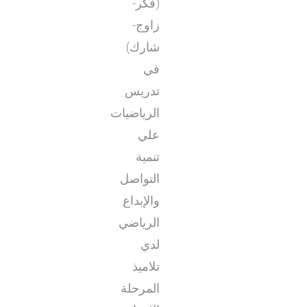
(فكر-
زاوج-
شارك)
في
تدريس
الرياضيات
علي
تنمية
التواصل
والإبداع
الرياضي
لدي
تلاميذ
المرحلة