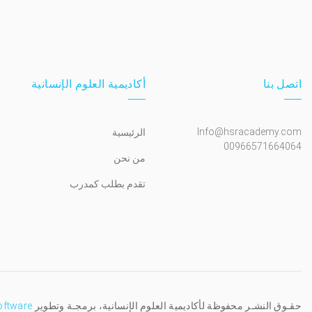
اتصل بنا
أكاديمية العلوم الإنسانية
Info@hsracademy.com
الرئيسية
00966571664064
من نحن
تقدم بطلب كمدرب
حقـوق النشـر محفوظة لأكاديمية العلوم الإنسانية، برمجـة وتطوير
oftware