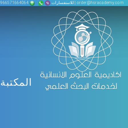
order@hsracademy.com | للاستفسارات
00966571664064
المكتبة 