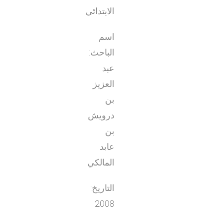
الابتدائي
اسم
الباحث:
عبد
العزيز
بن
درويش
بن
عابد
المالكي
التاريخ:
2008