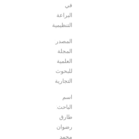
في
البراعة
التنظيمية
المصدر:
المجلة
العلمية
للبحوث
التجارية
اسم
الباحث:
طارق
رضوان
محمد