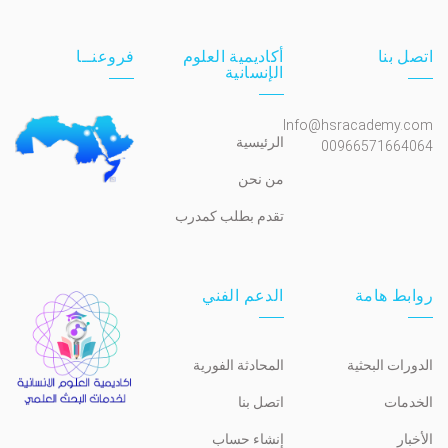
اتصل بنا
أكاديمية العلوم
فروعنــا
الإنسانية
Info@hsracademy.com
الرئيسية
00966571664064
من نحن
تقدم بطلب كمدرب
روابط هامة
الدعم الفني
الدورات البحثية
المحادثة الفورية
الخدمات
اتصل بنا
الأخبار
إنشاء حساب