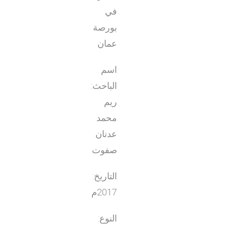
في
بورصة
عمان
اسم
الباحث:
ريم
محمد
عدنان
صفوت
التاريخ:
2017م
النوع: