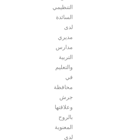
التنظيمي
السائدة
لدى
مديري
مدارس
التربية
والتعليم
في
محافظة
جرش
وعلاقتها
بالروح
المعنوية
لدى