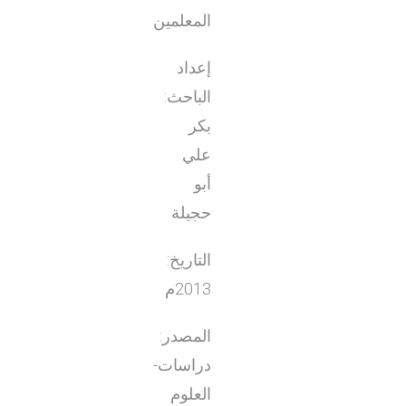
المعلمين
إعداد
الباحث:
بكر
علي
أبو
حجيلة
التاريخ:
2013م
المصدر:
دراسات-
العلوم