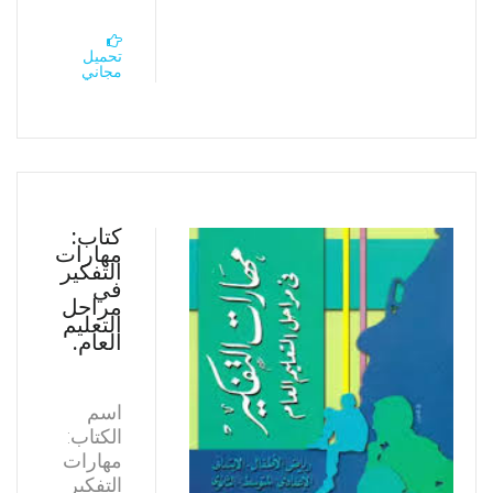
تحميل
مجاني
كتاب:
مهارات
التفكير
في
مراحل
التعليم
العام.
اسم
الكتاب:
مهارات
التفكير