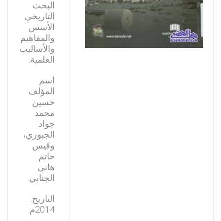
البحث
التاريخي
الأسس
والمفاهيم
والأساليب
العلمية.
اسم
المؤلف:
حسين
محمد
جواد
الجبوري،
وقيس
حاتم
هاني
الجنابي.
التاريخ:
2014م.