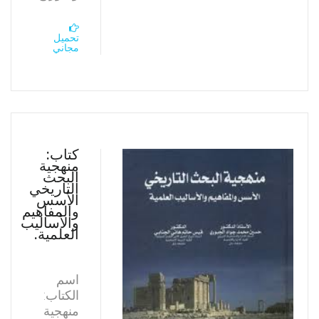
تحميل
مجاني
كتاب:
منهجية
البحث
التاريخي
الأسس
والمفاهيم
والأساليب
العلمية.
اسم
الكتاب:
منهجية