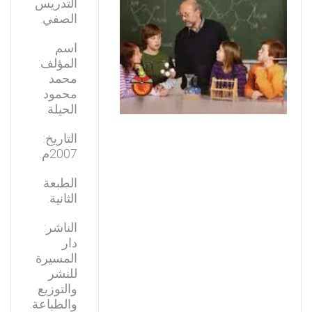
التدريس
الصفي.
اسم
المؤلف:
محمد
محمود
الحيلة.
التاريخ:
2007م.
الطبعة
الثانية.
الناشر:
دار
المسيرة
للنشر
والتوزيع
والطباعة.