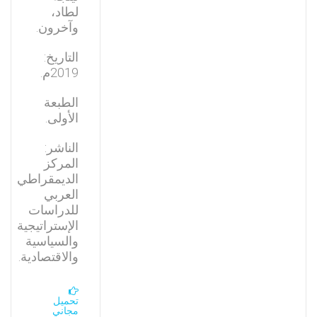
لطاد،
وآخرون.
التاريخ:
2019م.
الطبعة
الأولى.
الناشر:
المركز
الديمقراطي
العربي
للدراسات
الإستراتيجية
والسياسية
والاقتصادية.
تحميل
مجاني