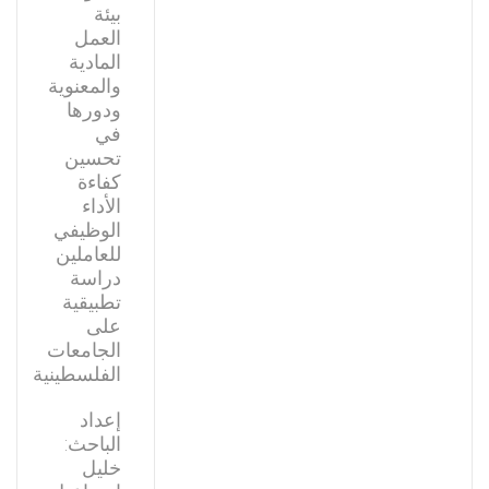
بيئة
العمل
المادية
والمعنوية
ودورها
في
تحسين
كفاءة
الأداء
الوظيفي
للعاملين
دراسة
تطبيقية
على
الجامعات
الفلسطينية
إعداد
الباحث:
خليل