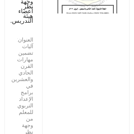
وجهة
نظر
أعضاء
هيئة
التدريس.
العنوان:
آليات
تضمين
مهارات
القرن
الحادي
والعشرين
في
برامج
الإعداد
التربوي
للمعلم
من
وجهة
نظر