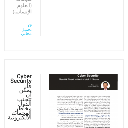
(العلوم
الإنسانية)
تحميل
مجاني
Cyber
Security
هل
يمكن
أن
تتجنب
الدول
مخاطر
الهجمات
الالكترونية