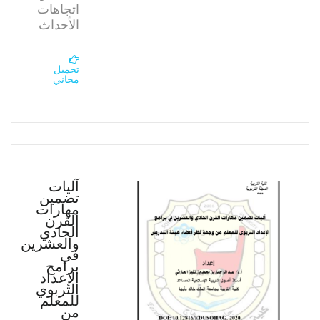
اتجاهات
الأحداث
تحميل
مجاني
آليات
تضمين
مهارات
القرن
الحادي
والعشرين
في
برامج
الإعداد
التربوي
للمعلم
من