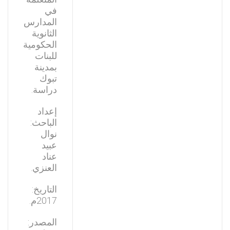
في
المدارس
الثانوية
الحكومية
للبنات
بمدينة
تبوك
دراسة.
إعداد
الباحث:
نوال
عبيد
عناد
العنزي.
التاريخ:
2017م.
المصدر: