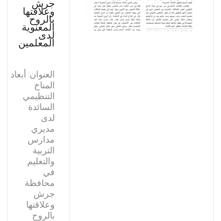
جرش
وعلاقتها
بالروح
المعنوية
لدى
المعلمين
العنوان: أبعاد
المناخ
التنظيمي
السائدة
لدى
مديري
مدارس
التربية
والتعليم
في
محافظة
جرش
وعلاقتها
بالروح