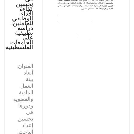
تحسين
كفاءة
الأداء
الوظيفي
للعاملين:
دراسة
تطبيقية
على
الجامعات
الفلسطينية
العنوان:
أبعاد
بيئة
العمل
المادية
والمعنوية
ودورها
فى
تحسين.
إعداد
الباحث: