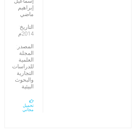
إسماعيل
إبراهيم
ماضي
التاريخ:
2014م
المصدر:
المجلة
العلمية
للدراسات
التجارية
والبحوث
البيئية
تحميل
مجاني