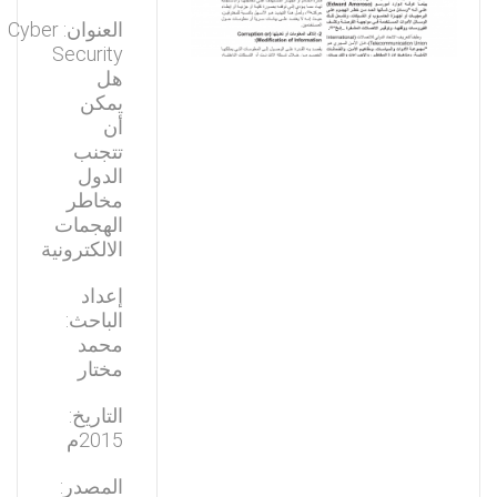
العنوان: Cyber
Security
هل
يمكن
أن
تتجنب
الدول
مخاطر
الهجمات
الالكترونية
إعداد
الباحث:
محمد
مختار
التاريخ:
2015م
المصدر: