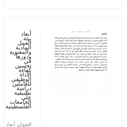
أبعاد
بيئة
العمل
المادية
والمعنوية
ودورها
في
تحسين
كفاءة
الأداء
الوظيفي
للعاملين
دراسة
تطبيقية
على
الجامعات
الفلسطينية
العنوان: أبعاد