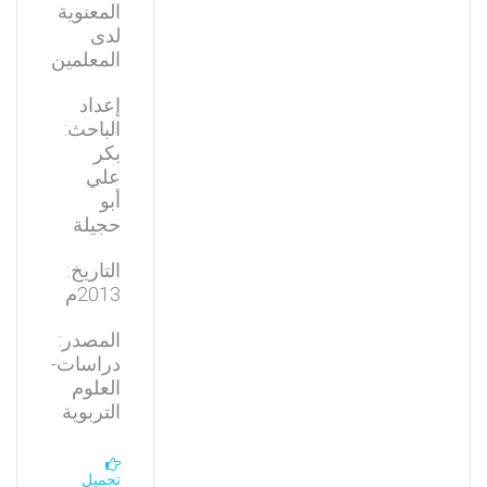
المعنوية
لدى
المعلمين
إعداد
الباحث:
بكر
علي
أبو
حجيلة
التاريخ:
2013م
المصدر:
دراسات-
العلوم
التربوية
تحميل