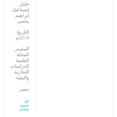
خليل
إسماعيل
إبراهيم
ماضي.
التاريخ:
2014م.
المصدر:
المجلة
العلمية
للدراسات
التجارية
والبيئية
–
مصر.
تحميل
مجاني