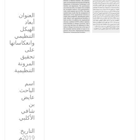
العنوان:
أبعاد
الهيكل
التنظيمي
وانعكاساتها
على
تحقيق
المرونة
التنظيمية.
اسم
الباحث:
عايض
بن
شافي
الأكلبي.
التاريخ:
2019م.