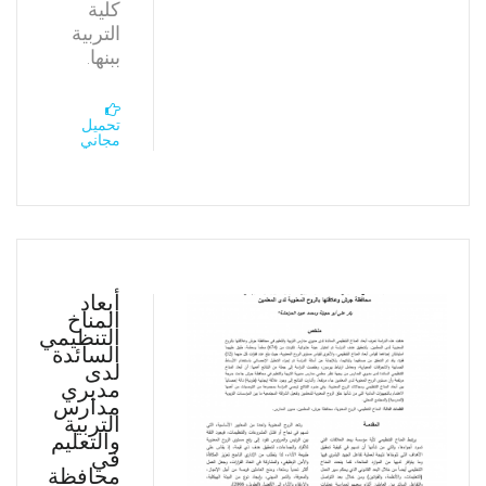
كلية
التربية
ببنها.
تحميل
مجاني
أبعاد
المناخ
التنظيمي
السائدة
لدى
مديري
مدارس
التربية
والتعليم
في
محافظة