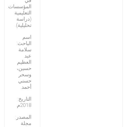
في
المؤسسات
التعليمية
(دراسة
تحليلية).
اسم
الباحث:
سلامة
عبد
العظيم
حسين،
وسحر
حسني
أحمد.
التاريخ:
2018م.
المصدر:
مجلة