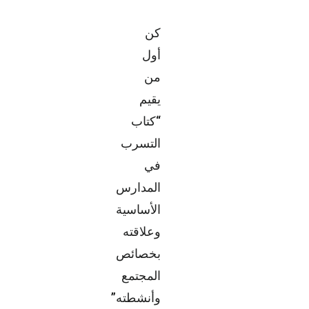
كن
أول
من
يقيم
“كتاب
التسرب
في
المدارس
الأساسية
وعلاقته
بخصائص
المجتمع
وأنشطته”