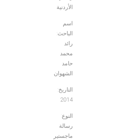
الأردنية
اسم
الباحث:
رائد
محمد
حامد
الشهوان
التاريخ:
2014
النوع:
رسالة
ماجستير