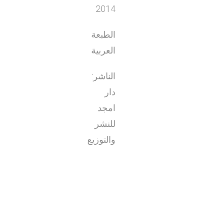
2014
الطبعة
العربية
الناشر:
دار
امجد
للنشر
والتوزيع