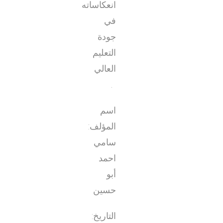
انعكاساته
في
جودة
التعليم
العالي
.
اسم
المؤلف:
سامي
احمد
أبو
حسين
التاريخ: