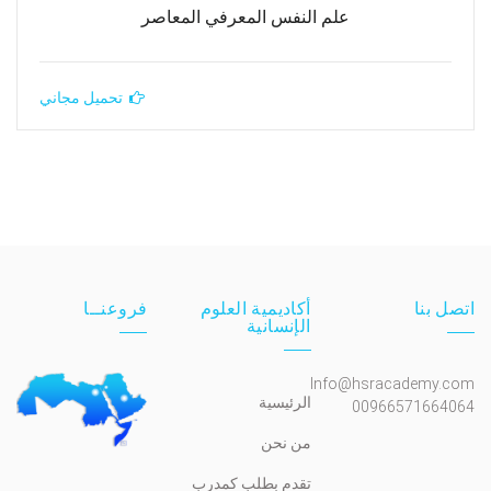
علم النفس المعرفي المعاصر
تحميل مجاني
اتصل بنا
أكاديمية العلوم
فروعنــا
الإنسانية
Info@hsracademy.com
الرئيسية
00966571664064
من نحن
تقدم بطلب كمدرب