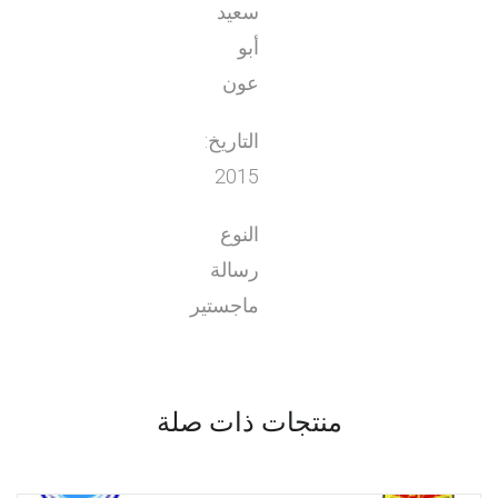
سعيد
أبو
عون
التاريخ:
2015
النوع
رسالة
ماجستير
منتجات ذات صلة