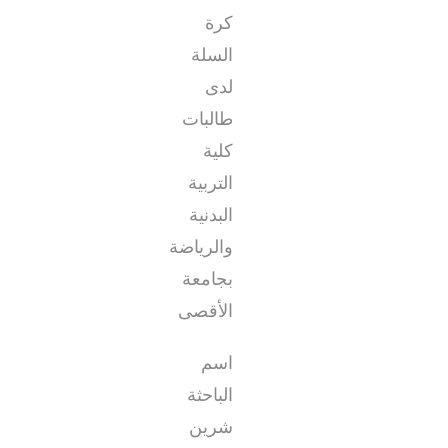
كرة
السلة
لدى
طالبات
كلية
التربية
البدنية
والرياضة
بجامعة
الأقصى
اسم
الباحثة
شرين