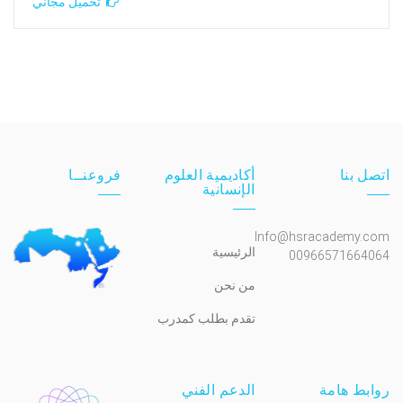
تحميل مجاني
اتصل بنا
أكاديمية العلوم
فروعنــا
الإنسانية
Info@hsracademy.com
الرئيسية
00966571664064
من نحن
تقدم بطلب كمدرب
روابط هامة
الدعم الفني