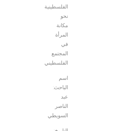
الفلسطينية
نحو
مكانة
المرأة
في
المجتمع
الفلسطيني
اسم
الباحث:
عبد
الناصر
السويطي
التاريخ: