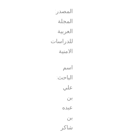
المصدر:
المجلة
العربية
للدراسات
الامنية
اسم
الباحث:
علي
بن
عبده
بن
شاكر