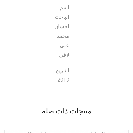
اسم
الباحث:
احسان
محمد
علي
لافي
التاريخ:
2019
منتجات ذات صلة