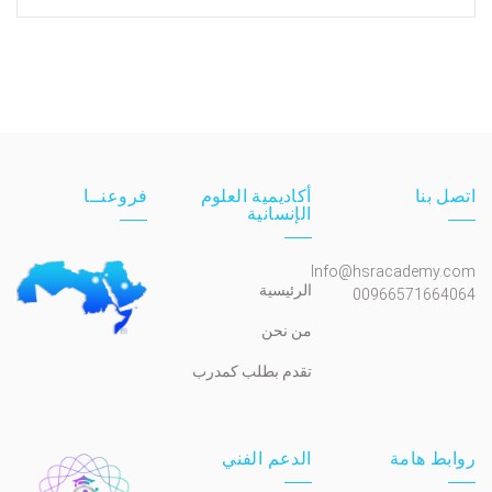
اتصل بنا
أكاديمية العلوم
فروعنــا
الإنسانية
Info@hsracademy.com
الرئيسية
00966571664064
من نحن
تقدم بطلب كمدرب
روابط هامة
الدعم الفني