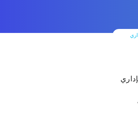
داري
لإداري