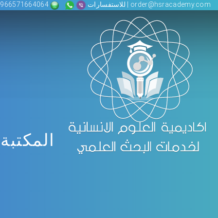
order@hsracademy.com | للاستفسارات
00966571664064
المكتبة 