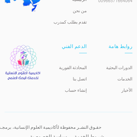
00966571664064
من نحن
تقدم بطلب كمدرب
روابط هامة
الدعم الفني
الدورات البحثية
المحادثة الفورية
الخدمات
اتصل بنا
الأخبار
إنشاء حساب
حقـوق النشـر محفوظة لأكاديمية العلوم الإنسانية، برمجـ
شروط الخدمة
سياسة الخصوصية