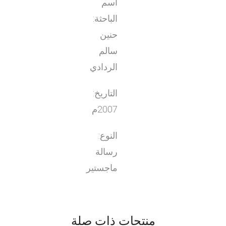
اسم
الباحثة:
حنين
سالم
الردادي
التاريخ:
2007م
النوع:
رسالة
ماجستير
منتجات ذات صلة