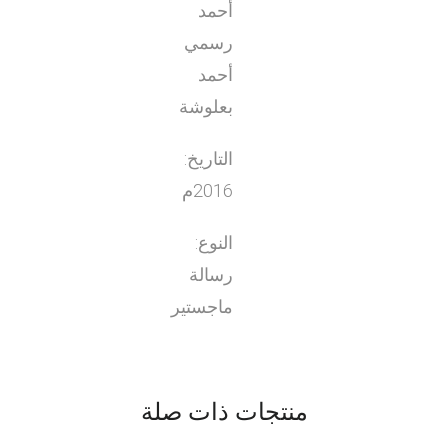
أحمد
رسمي
أحمد
بعلوشة
التاريخ:
2016م
النوع:
رسالة
ماجستير
منتجات ذات صلة