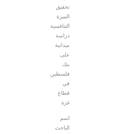
تحقيق
الميزة
التنافسية
دراسة
ميدانية
على
بنك
فلسطين
في
قطاع
غزة
اسم
الباحث: