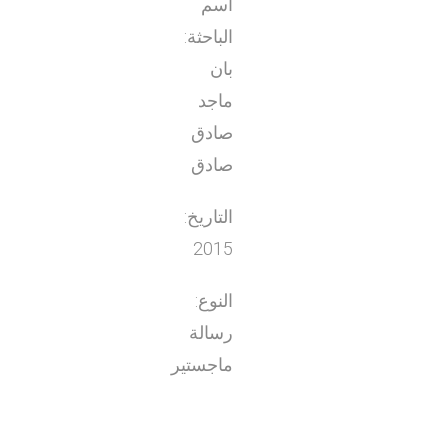
اسم
الباحثة:
بان
ماجد
صادق
صادق
التاريخ:
2015
النوع:
رسالة
ماجستير