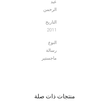
عبد
الرحمن
التاريخ:
2011
النوع
رسالة
ماجستير
منتجات ذات صلة