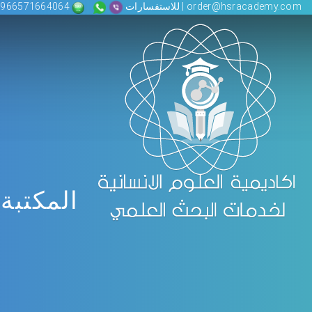
order@hsracademy.com | للاستفسارات
00966571664064
المكتبة 