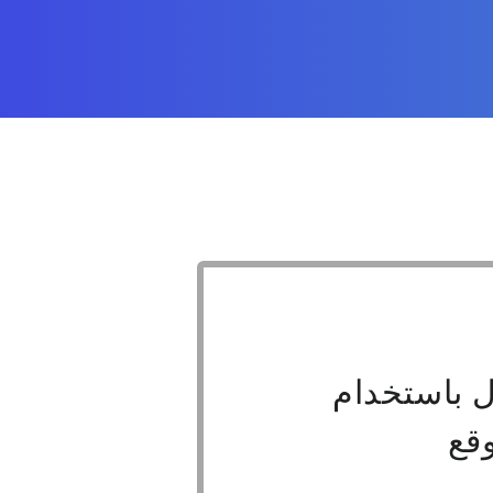
 باستخدام
قع